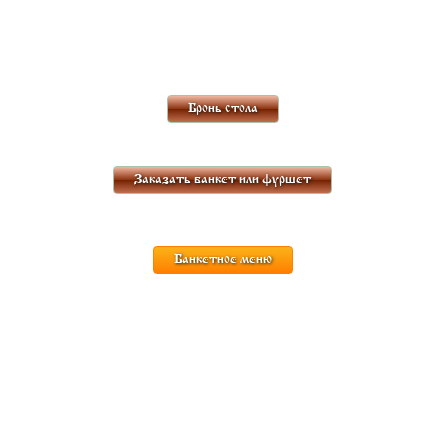
Бронь стола
Заказать банкет или фуршет
Банкетное меню