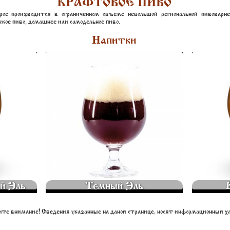
КРАФТОВОЕ ПИВО
ое производится в ограниченном объеме небольшой региональной пивоварне
ское пиво, домашнее или самодельное пиво.
Напитки
375 МЛ.
ТЕМНЫЙ ЭЛЬ 375 МЛ.
В
290
й Эль
Темный Эль
те внимание! Сведения указанные на даной странице, носят информационный х