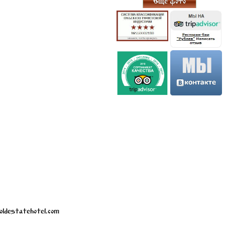
Еще фото
ldestatehotel.com