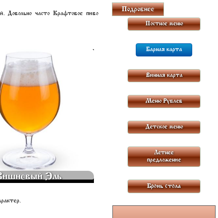
Подробнее
й. Довольно часто Крафтовое пиво
Постное меню
Барная карта
ИШНЕВЫЙ ЭЛЬ 375 МЛ.
290
Винная карта
Меню Рублев
Детское меню
Летнее
предложение
Вишневый Эль
Бронь стола
арактер.