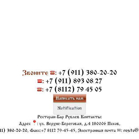
Звоните
:
+7 (911) 380-20-20
:
+7 (911) 893 08 27
:
+7 (8112) 79 45 05
Написать нам
Ресторан-Бар Рублев
Контакты:
Адрес
:
ул. Верхне-Береговая, д.4
180006
Псков
,
11) 380-20-20
, Факс:
+7 8112 79-45-45
, Электронная почта ✉:
resto@o