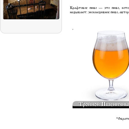
Крафтовое пиво — это пиво, котор
называют: эксклюзивное пиво, автор
ТРОЙНОЙ ПШЕНИЧНЫЙ ЭЛЬ 
290
Тройной Пшеничны
*Обрати