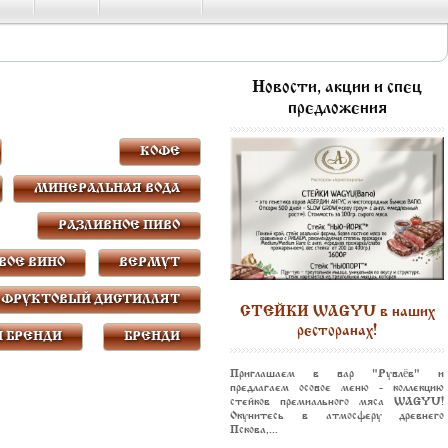
Новости, акции и спец
предложения
КОФЕ
МИНЕРАЛЬНАЯ ВОДА
РАЗЛИВНОЕ ПИВО
ВОЕ ВИНО
ВЕРМУТ
ФРУКТОВЫЙ ДИСТИЛЛЯТ
СТЕЙКИ WAGYU в наших
ресторанах!
 БРЕНДИ
БРЕНДИ
Приглашаем в бар "Рублёв" и
предлагаем особое меню - коллекцию
стейков премиального мяса WAGYU!
Окунитесь в атмосферу древнего
Пскова,...