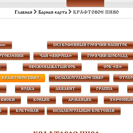
Главная
Барная карта
КРАФТОВОЕ ПИВО
ние
БЕЗ КОФЕЙНЫЙ ГОРЯЧИЙ НАПИТОК
ГОТОВЛЕНИЯ
ЧАЙ «ВИРОПА»
ГОРЯЧИЙ ШОКОЛАД
И
СВЕЖЕВЫЖАТЫЙ СОК
СОК «Я»
КРАФТОВОЕ ПИВО
БЕЗАЛКОГОЛЬНОЕ ПИВО
СТОЛО
Т
ВОДКА
АКВАВИТ
ГРАППА
ВИСКИ
КОНЬЯК
АРМАНЬЯК
ХЕРЕСНЫЙ
Ы
КОКТЕЙЛИ
БЕЗАЛКОГОЛЬНЫЕ КОКТЕЙЛИ