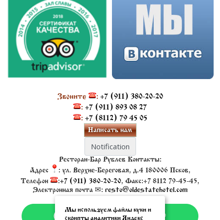
Звоните
:
+7 (911) 380-20-20
:
+7 (911) 893 08 27
:
+7 (8112) 79 45 05
Написать нам
Ресторан-Бар Рублев
Контакты:
Адрес
:
ул. Верхне-Береговая, д.4
180006
Псков
,
Телефон
:
+7 (911) 380-20-20
, Факс:
+7 8112 79-45-45
,
Электронная почта ✉:
resto@oldestatehotel.com
Мы используем файлы куки и
скрипты аналитики Яндекс