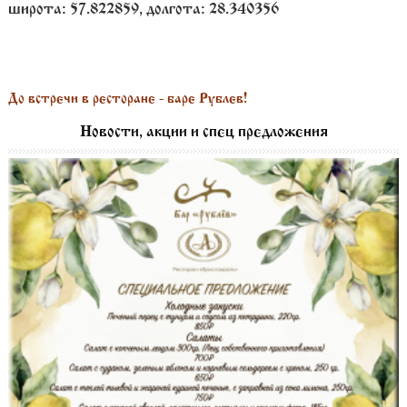
широта:
57.822859
, долгота:
28.340356
До встречи в ресторане - баре Рублев!
Новости, акции и спец предложения