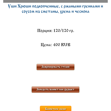
Уши Хрюши подкопченные, с ржаными гренками и
соусом из сметаны, хрена и чеснока
Порция: 120/120 гр.
Цена:
400
RUB
Забронировать столик
Заказать банкет или фуршет
Банкетное меню