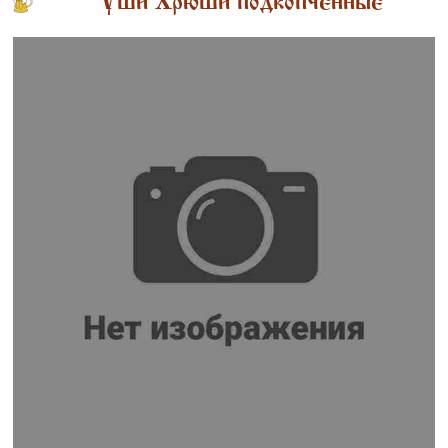
Уши Хрюши подкопченные