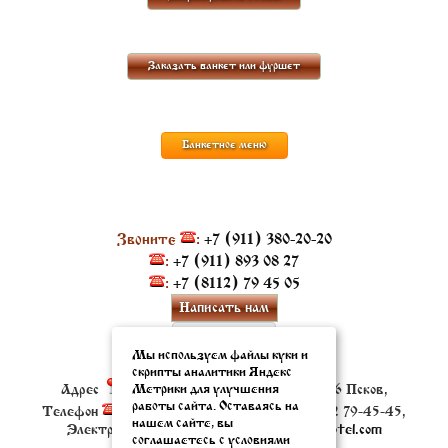
Заказать банкет или фуршет
Банкетное меню
Звоните
:
+7 (911) 380-20-20
:
+7 (911) 893 08 27
:
+7 (8112) 79 45 05
Написать нам
Мы используем файлы куки и
Ресторан-Бар Рублев
Контакты:
скрипты аналитики Яндекс
Метрики для улучшения
Адрес
:
ул. Верхне-Береговая, д.4
180006
Псков
,
работы сайта. Оставаясь на
Телефон
:
+7 (911) 380-20-20
, Факс:
+7 8112 79-45-45
,
нашем сайте, вы
Электронная почта ✉:
resto@oldestatehotel.com
соглашаетесь с условиями