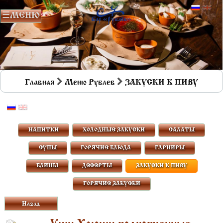
Главная
Меню Рублев
ЗАКУСКИ К ПИВУ
НАПИТКИ
ХОЛОДНЫЕ ЗАКУСКИ
САЛАТЫ
СУПЫ
ГОРЯЧИЕ БЛЮДА
ГАРНИРЫ
БЛИНЫ
ДЕСЕРТЫ
ЗАКУСКИ К ПИВУ
ГОРЯЧИЕ ЗАКУСКИ
Назад