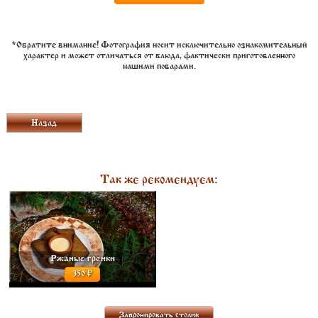
*Обратите внимание! Фотография носит исключительно ознакомительный
характер и может отличаться от блюда, фактически приготовленного
нашими поварами.
Назад
Так же рекомендуем:
РЖАНЫЕ ГРЕНКИ С ЧЕСНОКОМ И
СОЛЬЮ, ПОДАЮТСЯ С ОСТРЫМ...
240 ГР. 350
Ржаные гренки
350
Забронировать столик