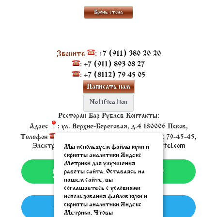
Бронь стола
Звоните
:
+7 (911) 380-20-20
:
+7 (911) 893 08 27
:
+7 (8112) 79 45 05
Написать нам
Ресторан-Бар Рублев
Контакты:
Адрес
:
ул. Верхне-Береговая, д.4
180006
Псков
,
Телефон
:
+7 (911) 380-20-20
, Факс:
+7 8112 79-45-45
,
Электронная почта ✉:
resto@oldestatehotel.com
Мы используем файлы куки и
скрипты аналитики Яндекс
Метрики для улучшения
работы сайта. Оставаясь на
нашем сайте, вы
соглашаетесь с условиями
использования файлов куки и
скрипты аналитики Яндекс
Метрики. Чтобы