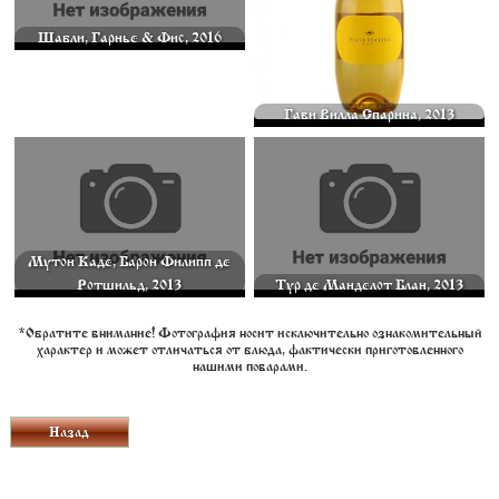
Шабли, Гарнье & Фис, 2016
Гави Вилла Спарина, 2013
МУТОН КАДЕ, БАРОН ФИЛИПП ДЕ
ТУР ДЕ МАНДЕЛОТ БЛАН, 2013 375
РОТШИЛЬД, 2013 375 МЛ.
МЛ.
2055
2205
Мутон Каде, Барон Филипп де
Ротшильд, 2013
Тур де Манделот Блан, 2013
*Обратите внимание! Фотография носит исключительно ознакомительный
характер и может отличаться от блюда, фактически приготовленного
нашими поварами.
Назад