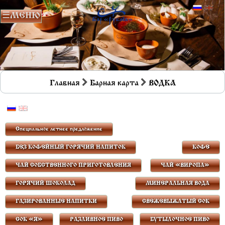
Главная
Барная карта
ВОДКА
Специальное летнее предложение
БЕЗ КОФЕЙНЫЙ ГОРЯЧИЙ НАПИТОК
КОФЕ
ЧАЙ СОБСТВЕННОГО ПРИГОТОВЛЕНИЯ
ЧАЙ «ВИРОПА»
ГОРЯЧИЙ ШОКОЛАД
МИНЕРАЛЬНАЯ ВОДА
ГАЗИРОВАННЫЕ НАПИТКИ
СВЕЖЕВЫЖАТЫЙ СОК
СОК «Я»
РАЗЛИВНОЕ ПИВО
БУТЫЛОЧНОЕ ПИВО