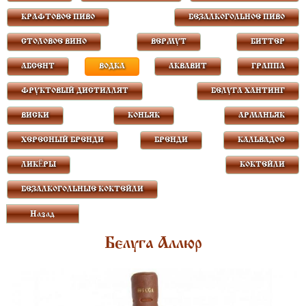
КРАФТОВОЕ ПИВО
БЕЗАЛКОГОЛЬНОЕ ПИВО
СТОЛОВОЕ ВИНО
ВЕРМУТ
БИТТЕР
АБСЕНТ
ВОДКА
АКВАВИТ
ГРАППА
ФРУКТОВЫЙ ДИСТИЛЛЯТ
БЕЛУГА ХАНТИНГ
ВИСКИ
КОНЬЯК
АРМАНЬЯК
ХЕРЕСНЫЙ БРЕНДИ
БРЕНДИ
КАЛЬВАДОС
ЛИКЁРЫ
КОКТЕЙЛИ
БЕЗАЛКОГОЛЬНЫЕ КОКТЕЙЛИ
Назад
Белуга Аллюр