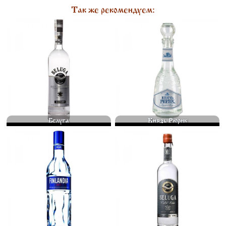
Так же рекомендуем:
ВОДКА "БЕЛУГА" ОТНОСИТСЯ К
ВЫСОКОКАЧЕСТВЕННАЯ ВОДКА
КЛАССУ ЭЛИТНЫХ АЛКОГОЛЬНЫХ
НА ОСНОВЕ 100% ЗЕРНОВОГО
НАПИТКОВ. СВОЕ НАЗВАНИЕ ОНА
СПИРТА «АЛЬФА». В ПРОЦЕССЕ
ПОЛУЧИЛА ОТ ОДНОИМЕННОЙ
ПРОИЗВОДСТВА ВОДКА ПРОХОДИТ
РЫБЫ, ЗАНЕСЕННОЙ В КРАСНУЮ
МНОГОСТУПЕНЧАТУЮ ОЧИСТКУ,
КНИГУ. С ПЕРВЫХ ЛЕТ... 500 МЛ.
ВКЛЮЧАЮЩУЮ... 500 МЛ.
3000
⃏
1750
⃏
Белуга
Князь Рюрик
ВОДКА FINLANDIA — ОДНА ИЗ
BELUGA ГОЛД LINE -
ЛУЧШИХ ВОДОК КЛАССА
ОГРАНИЧЕННАЯ СЕРИЯ ДЛЯ ТЕХ,
«ПРЕМИУМ» В МИРЕ.
КТО ПО-НАСТОЯЩЕМУ ЦЕНИТ
ТЕХНОЛОГИЮ ПРОИЗВОДСТВА
РОСКОШЬ, ВЫПУСКАЕТСЯ
ВОДКИ ПО ПРАВУ МОЖНО
ЛИМИТИРОВАННЫМ ТИРАЖОМ,
НАЗВАТЬ УНИКАЛЬНОЙ, ТАК
В КОТОРОЙ КАЖДАЯ БУТЫЛКА
КАК... 500 МЛ.
ИМЕЕТ СВОЙ... 750 МЛ.
2750
⃏
10500
⃏