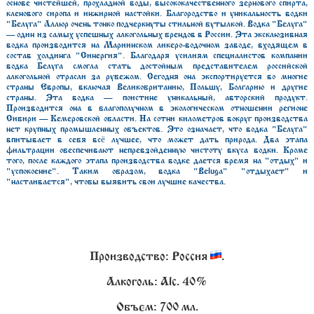
основе чистейшей, прохладной воды, высококачественного зернового спирта,
кленового сиропа и инжирной настойки. Благородство и уникальность водки
"Белуга" Аллюр очень тонко подчеркнуты стильной бутылкой. Водка "Белуга"
— один из самых успешных алкогольных брендов в России. Эта эксклюзивная
водка производится на Мариинском ликеро-водочном заводе, входящем в
состав холдинга "Синергия". Благодаря усилиям специалистов компании
водка Белуга смогла стать достойным представителем российской
алкогольной отрасли за рубежом. Сегодня она экспортируется во многие
страны Европы, включая Великобританию, Польшу, Болгарию и другие
страны. Эта водка — поистине уникальный, авторский продукт.
Производится она в благополучном в экологическом отношении регионе
Сибири — Кемеровской области. На сотни километров вокруг производства
нет крупных промышленных объектов. Это означает, что водка "Белуга"
впитывает в себя всё лучшее, что может дать природа. Два этапа
фильтрации обеспечивают непревзойденную чистоту вкуса водки. Кроме
того, после каждого этапа производства водке дается время на "отдых" и
"успокоение". Таким образом, водка "Beluga" "отдыхает" и
"настаивается", чтобы выявить свои лучшие качества.
Производство: Россия
.
Алкоголь: Alc. 40%
Объем: 700 мл.