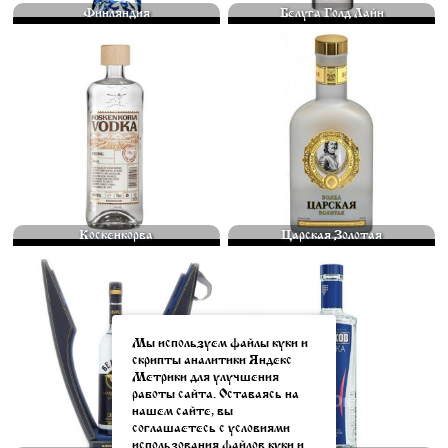
Финляндия
Белуга Голд Лайн
«КОСКЕНКОРВА» — ФИНСКАЯ
ВОДКА "ЦАРСКАЯ ЗОЛОТАЯ" – ЭТО
ВОДКА ПРЕМИУМ-КЛАССА,
НАПИТОК ПРЕМИУМ-КЛАССА.
ВЫПУСКАЕМАЯ КОМПАНИЕЙ
ГОТОВЯТ ЕГО ПО СТАРИННОМУ
«ALTIA GROUP» С 1953 ГОДА.
РЕЦЕПТУ, КОТОРЫЙ БЫЛ
ПОЛНОЕ НАЗВАНИЕ БРЕНДА —...
ВОССОЗДАН СО ВРЕМЕН ПЕТРА
500 МЛ.
ПЕРВОГО ПО АРХИВНЫМ... 500 МЛ.
4375
⃏
2750
⃏
Коскенкорва
Царская Золотая
ВОДКА «BELUGA TRANSATLANTIC
МЯГКОВ — ОДИН ИЗ КЛЮЧЕВЫХ
RACING» - ОГРАНИЧЕННАЯ
БРЕНДОВ РОССИЙСКОЙ
СЕРИЯ ВОДКИ «БЕЛУГА»,
КОМПАНИИ "СИНЕРГИЯ". ВОДКА
СОЗДАННАЯ В ЧЕСТЬ ЯХТЕННОЙ
ОБЛАДАЕТ ИСКЛЮЧИТЕЛЬНО
КОМАНДЫ «БЕЛУГА»,... 500 МЛ.
МЯГКИМ ВКУСОМ,
Мы используем файлы куки и
3750
⃏
ДОСТИГАЕМЫМ БЛАГОДАРЯ
скрипты аналитики Яндекс
ПРИМЕНЕНИЮ... 500 МЛ.
Метрики для улучшения
1250
⃏
работы сайта. Оставаясь на
нашем сайте, вы
соглашаетесь с условиями
использования файлов куки и