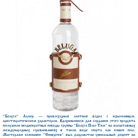
"Белуга" Аллюр — превосходная элитная водка с изысканным,
аристократическим характером. Вдохновением для создания этого продукта
послужили неоднократные победы группы "Белуга Поло Тим" на масштабных
международных соревнованиях в таком виде спорта как конное поло.
Мастерами компании "Синергия" был разработан уникальный рецепт на