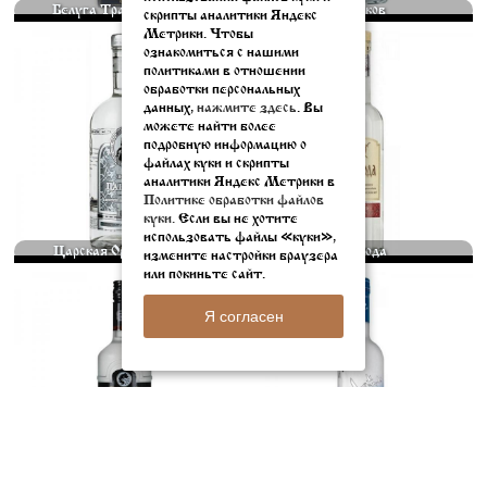
Белуга Трансатлантик
Мягков
скрипты аналитики Яндекс
Метрики. Чтобы
ознакомиться с нашими
КРИСТАЛЬНО-ПРОЗРАЧНАЯ
ВЫСОКОКАЧЕСТВЕННАЯ ВОДКА,
политиками в отношении
ВОДКА "ЦАРСКАЯ
ПРОИЗВЕДЕНА ПО
ОРИГИНАЛЬНАЯ" , БЛАГОДАРЯ
КЛАССИЧЕСКОЙ ТЕХНОЛОГИИ НА
обработки персональных
СИСТЕМЕ ОЧИСТКИ С
СПИРТЕ ЛЮКС ВОДКА "ВОЕВОДА"
данных,
нажмите здесь
. Вы
ИСПОЛЬЗОВАНИЕМ БЕРЕЗОВОГО
ИСКЛЮЧИТЕЛЬНО МЯГКАЯ И
можете найти более
УГЛЯ И СЕРЕБРА ОБЛАДАЕТ
ЧИСТАЯ, ИЗГОТАВЛИВАЕТСЯ ВО...
подробную информацию о
ОЧЕНЬ МЯГКИМ
500 МЛ.
файлах куки и скрипты
КЛАССИЧЕСКИМ... 500 МЛ.
1625
⃏
1750
⃏
аналитики Яндекс Метрики в
Политике обработки файлов
куки.
Если вы не хотите
использовать файлы «куки»,
Царская Оригинальная
Воевода
измените настройки браузера
или покиньте сайт.
РУССКИЙ СТАНДАРТ — ВОДКА
ГРЕЙ ГУС (GREY GOOSE) –
Я согласен
ПРЕМИУМ-КЛАССА. В ЕЕ ВКУСЕ
ФРАНЦУЗСКАЯ ВОДКА, КОТОРУЮ
СОЧЕТАЮТСЯ ПШЕНИЧНЫЕ
СЧИТАЮТ САМОЙ ВКУСНОЙ В
НОТЫ С МЯГКОСТЬЮ
МИРЕ И КОТОРАЯ ЗАНИМАЕТ
ЧИСТЕЙШЕЙ ВОДЫ. В ПРОЦЕССЕ
ЛИДИРУЮЩИЕ ПОЗИЦИИ СРЕДИ
ПРОИЗВОДСТВА СПИРТ
АЛКОГОЛЬНЫХ НАПИТКОВ... 500
ПРОХОДИТ... 500 МЛ.
МЛ.
2000
⃏
4375
⃏