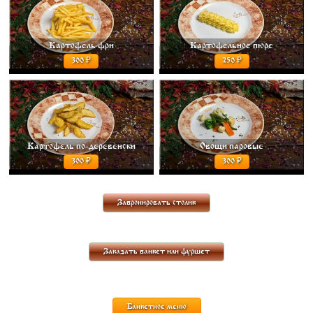
Картофель фри
Картофельное пюре
300
250
КАРТОФЕЛЬ ПО-ДЕРЕВЕНСКИ С
ОВОЩИ ПАРОВЫЕ (БРОККОЛИ,
ЧЕСНОКОМ И ЗЕЛЕНЬЮ 200 ГР. 300
ЦВЕТНАЯ КАПУСТА, ФАСОЛЬ
СТРУЧКОВАЯ) 100 ГР. 300
Картофель по-деревенски
Овощи паровые
300
300
Забронировать столик
Заказать банкет или фуршет
Банкетное меню