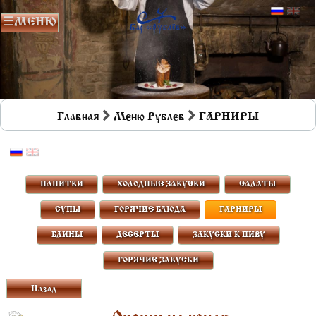
Главная
Меню Рублев
ГАРНИРЫ
НАПИТКИ
ХОЛОДНЫЕ ЗАКУСКИ
САЛАТЫ
СУПЫ
ГОРЯЧИЕ БЛЮДА
ГАРНИРЫ
БЛИНЫ
ДЕСЕРТЫ
ЗАКУСКИ К ПИВУ
ГОРЯЧИЕ ЗАКУСКИ
Назад