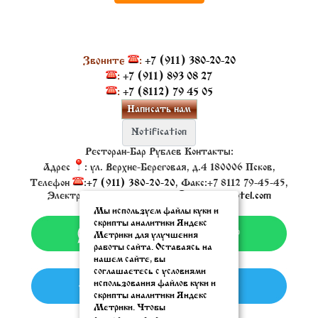
Звоните
:
+7 (911) 380-20-20
:
+7 (911) 893 08 27
:
+7 (8112) 79 45 05
Написать нам
Ресторан-Бар Рублев
Контакты:
Адрес
:
ул. Верхне-Береговая, д.4
180006
Псков
,
Телефон
:
+7 (911) 380-20-20
, Факс:
+7 8112 79-45-45
,
Электронная почта ✉:
resto@oldestatehotel.com
Мы используем файлы куки и
скрипты аналитики Яндекс
Метрики для улучшения
работы сайта. Оставаясь на
нашем сайте, вы
соглашаетесь с условиями
использования файлов куки и
скрипты аналитики Яндекс
Метрики. Чтобы