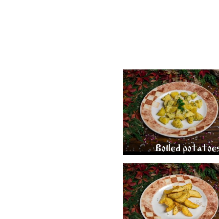
BOILED POTATOES WITH BUT
GREENS 200 GR.
150
Boiled potatoe
ROASTED POTATO WEDGES WI
AND GREENS 200 GR.
300