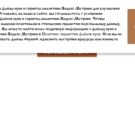
 файлы куки и скрипты аналитики Яндекс Метрики для улучшения
edges
Steamed vegetables
St
Оставаясь на нашем сайте, вы соглашаетесь с условиями
файлов куки и скрипты аналитики Яндекс Метрики. Чтобы
 нашими политиками в отношении обработки персональных данных,
. Вы можете найти более подробную информацию о файлах куки и
Reserve a table
тики Яндекс Метрики в
Политике обработки файлов куки.
Если вы не
овать файлы «куки», измените настройки браузера или покиньте
Order a banquet or buffet
Banquet menu
Tel. ☎ +7 (911) 380-20-20
+7 (911) 893 08 27
+7 (8112) 79 45 05