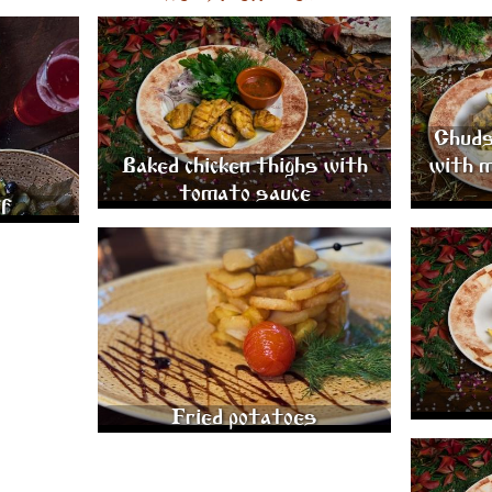
MASHED
BAKED CHICKEN THIGHS WITH TOMATO
CHUDSKO
SAUCE 150/50/30 GR.
MASHED P
690
Chudsk
Baked chicken thighs with
with 
tomato sauce
ff
FRIED POTATOES WITH ONIONS 200 GR.
400
Fried potatoes
RATATOUIL
FIELD MUS