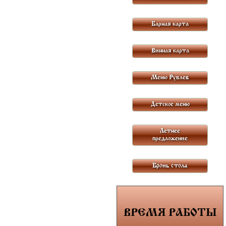
Барная карта
Винная карта
Меню Рублев
Детское меню
Летнее
предложение
Бронь стола
ВРЕМЯ
РАБОТЫ