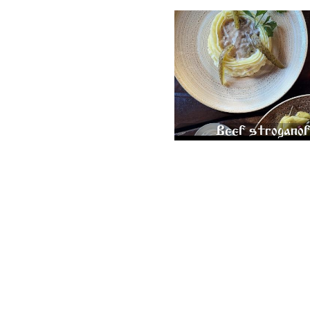
BEEF STROGANOFF WITH 
POTATOES 350 GR.
1200
Beef strogano