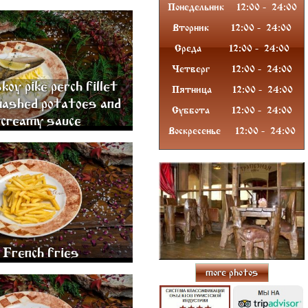
Понедельник
12:00
-
24
:00
Y PIKE PERCH FILLET WITH
Вторник
12:00
-
24
:00
OTATOES AND CREAMY SAUCE
350 GR.
Среда
12:00
-
24
:00
950
Четверг
12:00
-
24
:00
oy pike perch fillet
Пятница
12:00
-
24
:00
mashed potatoes and
Суббота
12:00
-
24
:00
creamy sauce
Воскресенье
12:00
-
24
:00
FRENCH FRIES 200 GR.
300
French fries
more photos
LE (EGGPLANT, BUSH-PUMPKIN,
HROOMS, ONION, LEEK, GARLIC)