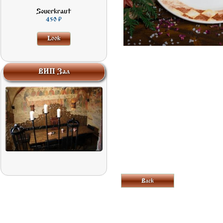
Souerkraut
450
Look
ВИП Зал
Back