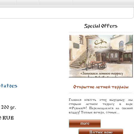
Special Offers
otatoes
Открытие летней террасы
Главная новость этих выходных: мы
открыли летнюю террасу в баре
 200 gr.
«Рублев»! Перемещаемся на свежий
воздух! Теплые вечера, сочные...
0
RUB
more
Постное меню