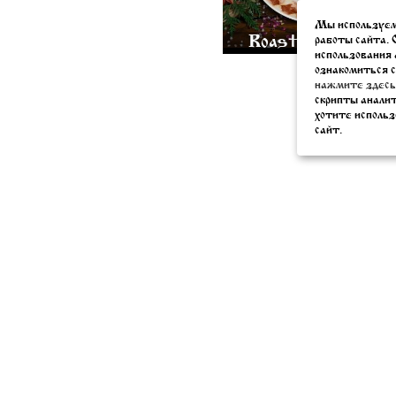
Мы используем
Roasted potato w
работы сайта. 
использования 
ознакомиться с
нажмите здесь
скрипты анали
хотите использ
сайт.