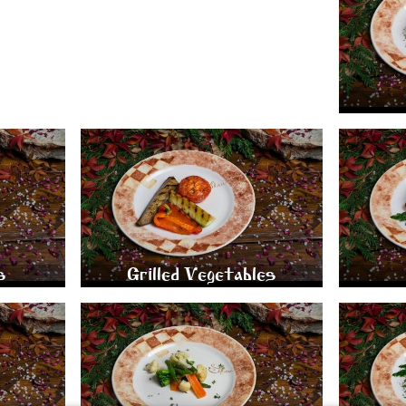
TER AND
GRILLED VEGETABLES (EGGPLANT,
TOMATOES, PAPRIKA, BUSH-PUMPKIN) 175
GR.
450
s
Grilled Vegetables
TH GARLIC
STEAMED VEGETABLES (BROCCOLI,
STEW
CAULIFLOWER, GREEN BEANS) 100 GR.
300