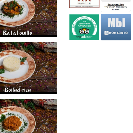
200 GR.
245
Ratatouille
BOILED RICE 200 GR.
150
Boiled rice
ED SAUERKRAUT 200 GR.
220