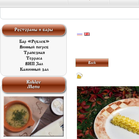
Рестораны и бары
Бар «Рублев»
Винный погреб
Трапезная
Терраса
Back
ВИП Зал
Каминный зал
Rublev
Menu
Souerkraut soup with
beef
450
LOOK