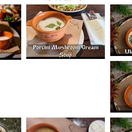
F 350 GR.
PORCINI MUSHROOM CREAM SOUP 350 GR.
UKHA "CH
580
PERCH WI
Porcini Mushroom Cream
Uk
Soup
CHICKEN B
B
 ROASTED
SOUERKRAUT SOUP WITH BEEF 350 GR.
RUSSIAN
R.
450