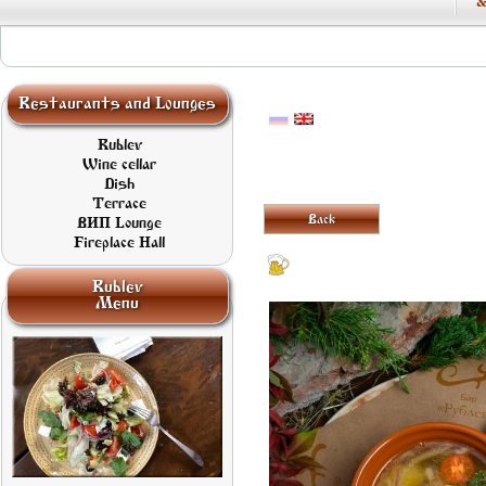
&
Restaurants and Lounges
Rublev
Wine cellar
Dish
Terrace
Back
ВИП Lounge
Fireplace Hall
Rublev
Menu
Greek salad with
Lettuce, Fresh
vegetables, Olives
and Feta Cheese
690