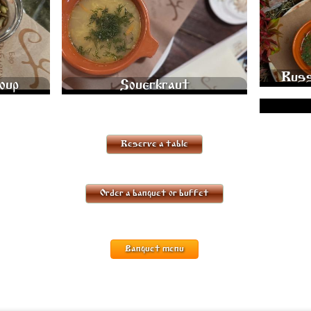
Russ
oup
Souerkraut
"ROYAL" UK
Reserve a table
Order a banquet or buffet
Banquet menu