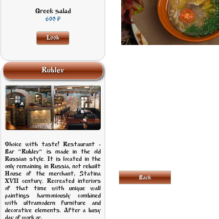
Greek salad
LOOK
690
Look
Rublev
Choice with taste! Restaurant -
Bar "Rublev" is made in the old
Russian style. It is located in the
only remaining in Russia, not rebuilt
House of the merchant, Statina
Back
XVII century. Recreated interiors
of that time with unique wall
paintings harmoniously combined
with ultramodern furniture and
decorative elements. After a busy
day of work or,...