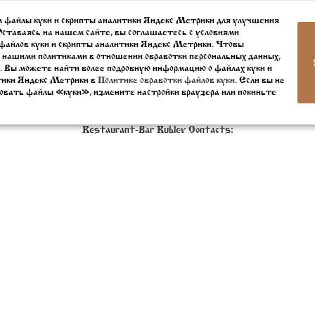
 файлы куки и скрипты аналитики Яндекс Метрики для улучшения
Tel. ☎ +7 (911) 380-20-20
Оставаясь на нашем сайте, вы соглашаетесь с условиями
файлов куки и скрипты аналитики Яндекс Метрики. Чтобы
+7 (911) 893 08 27
 нашими политиками в отношении обработки персональных данных,
+7 (8112) 79 45 05
. Вы можете найти более подробную информацию о файлах куки и
тики Яндекс Метрики в
Политике обработки файлов куки.
Если вы не
Написать нам
овать файлы «куки», измените настройки браузера или покиньте
Restaurant-Bar Rublev
Contacts:
Address
:
ul. Verhnee-Beregovaya, 4
180006
Pskov
,
:
+7 (911) 380-20-20
, Fax:
+7 8112 79-45-45
, Email ✉:
resto@oldestate