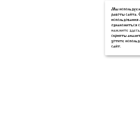
Мы используем
работы сайта. 
использования 
ознакомиться с
нажмите здесь
скрипты анали
хотите использ
сайт.
Phone