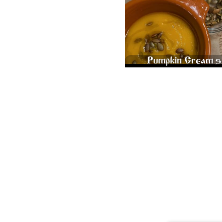
500
Pumpkin Cream s