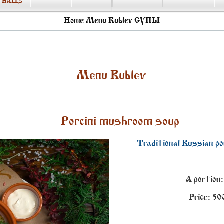
 HALLS
Home
Menu Rublev
СУПЫ
Menu Rublev
Porcini mushroom soup
Traditional Russian p
A portion:
Price:
50