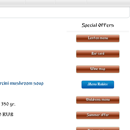
Special Offers
Lenten menu
Bar card
Wine map
orcini mushroom soup
Menu Rublev
Childrens menu
 350 gr.
0
RUB
Summer offer