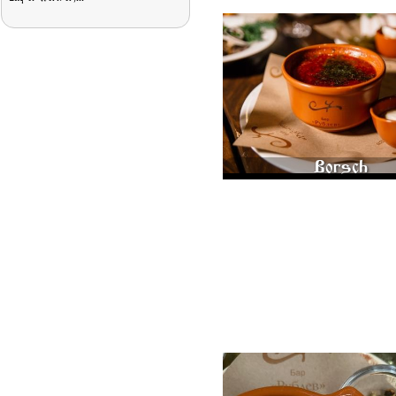
BORSCH WITH CABBAGE AND BEE
525
Borsch
PUMPKIN CREAM SOUP WITH
PUMPKIN SEEDS 330 G