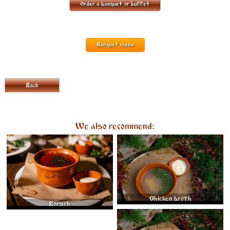
Order a banquet or buffet
Banquet menu
Back
We also recommend:
BORSCH WITH CABBAGE AND BEEF
CHICKEN BROTH WITH NOODLES,
350 GR.
EGG AND BOILED BREAST 350 GR.
525
400
Chicken broth
Borsch
TRADITIONAL RUSSIAN PORCINI
MUSHROOM SOUP 350 GR.