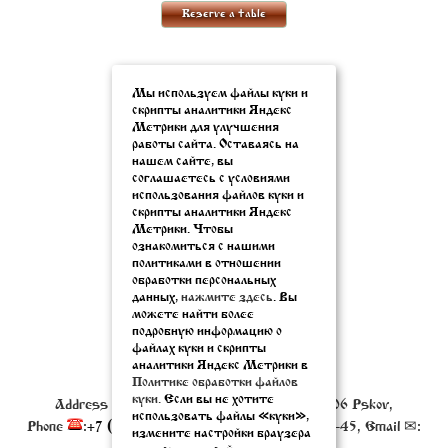
675
Reserve a table
Order a banquet or buffet
Мы используем файлы куки и
скрипты аналитики Яндекс
Метрики для улучшения
работы сайта. Оставаясь на
нашем сайте, вы
Banquet menu
соглашаетесь с условиями
использования файлов куки и
скрипты аналитики Яндекс
Метрики. Чтобы
ознакомиться с нашими
Tel. ☎ +7 (911) 380-20-20
политиками в отношении
+7 (911) 893 08 27
обработки персональных
данных,
нажмите здесь
. Вы
+7 (8112) 79 45 05
можете найти более
Написать нам
подробную информацию о
файлах куки и скрипты
аналитики Яндекс Метрики в
Политике обработки файлов
Restaurant-Bar Rublev
Contacts:
куки.
Если вы не хотите
Address
:
ul. Verhnee-Beregovaya, 4
180006
Pskov
,
использовать файлы «куки»,
Phone
:
+7 (911) 380-20-20
, Fax:
+7 8112 79-45-45
, Email ✉:
измените настройки браузера
resto@oldestatehotel.com