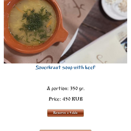
Souerkraut soup with beef
A portion: 350 gr.
Price:
450
RUB
Reserve a table